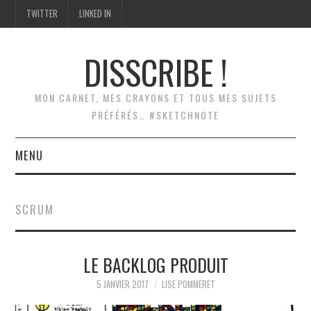
TWITTER
LINKED IN
DISSCRIBE !
MON CARNET, MES CRAYONS ET TOUS MES SUJETS
PRÉFÉRÉS… #SKETCHNOTE
MENU
ACCUEIL
SCRUM
SCRIBING
LE BACKLOG PRODUIT
SKETCHNOTES
5 JANVIER 2017
LISE POMMERET
MODÉLISATION