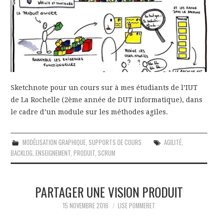
GRAPHIQUE
PÉDAGOGIE
EN ANGLAIS
CONTACT
Sketchnote pour un cours sur à mes étudiants de l’IUT
de La Rochelle (2ème année de DUT informatique), dans
le cadre d’un module sur les méthodes agiles.
MODÉLISATION GRAPHIQUE
,
SUPPORTS DE COURS
AGILITÉ
,
BACKLOG
,
ENSEIGNEMENT
,
PRODUIT
,
SCRUM
PARTAGER UNE VISION PRODUIT
15 NOVEMBRE 2016
LISE POMMERET