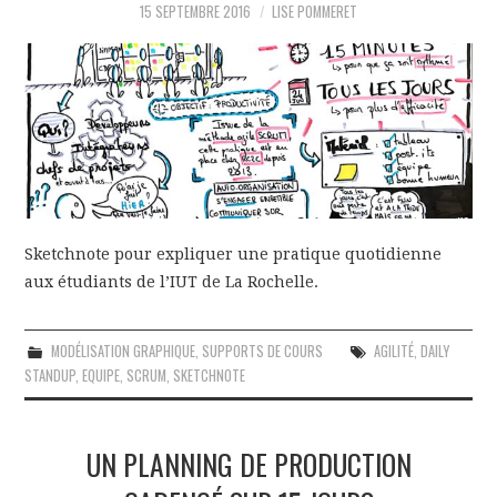
15 SEPTEMBRE 2016
LISE POMMERET
Sketchnote pour expliquer une pratique quotidienne
aux étudiants de l’IUT de La Rochelle.
MODÉLISATION GRAPHIQUE
,
SUPPORTS DE COURS
AGILITÉ
,
DAILY
STANDUP
,
EQUIPE
,
SCRUM
,
SKETCHNOTE
UN PLANNING DE PRODUCTION