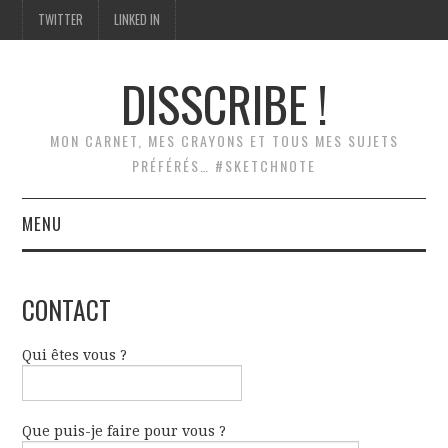
TWITTER
LINKED IN
DISSCRIBE !
MON CARNET, MES CRAYONS ET TOUS MES SUJETS
PRÉFÉRÉS… #SKETCHNOTE
MENU
ACCUEIL
CONTACT
SCRIBING
Qui êtes vous ?
SKETCHNOTES
MODÉLISATION
Que puis-je faire pour vous ?