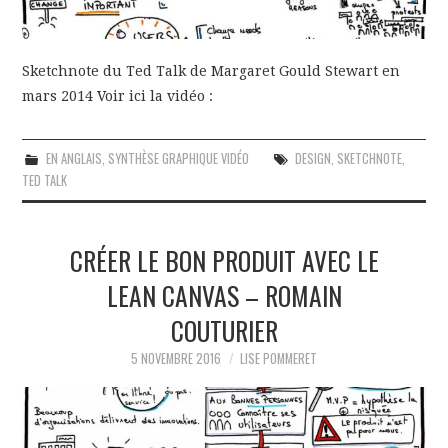
Sketchnote du Ted Talk de Margaret Gould Stewart en
mars 2014 Voir ici la vidéo :
EN ANGLAIS
,
SYNTHÈSE GRAPHIQUE VIDÉO
DESIGN
,
SKETCHNOTE
,
TED TALK
CRÉER LE BON PRODUIT AVEC LE
LEAN CANVAS – ROMAIN
COUTURIER
5 NOVEMBRE 2016
LISE POMMERET