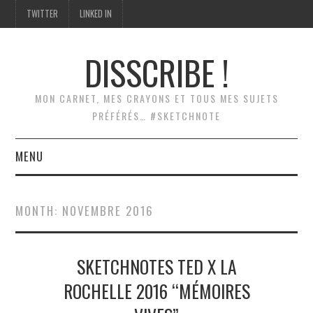
TWITTER
LINKED IN
DISSCRIBE !
MON CARNET, MES CRAYONS ET TOUS MES SUJETS
PRÉFÉRÉS… #SKETCHNOTE
MENU
ACCUEIL
MONTH:
NOVEMBRE 2016
SCRIBING
SKETCHNOTES TED X LA
SKETCHNOTES
ROCHELLE 2016 “MÉMOIRES
MODÉLISATION