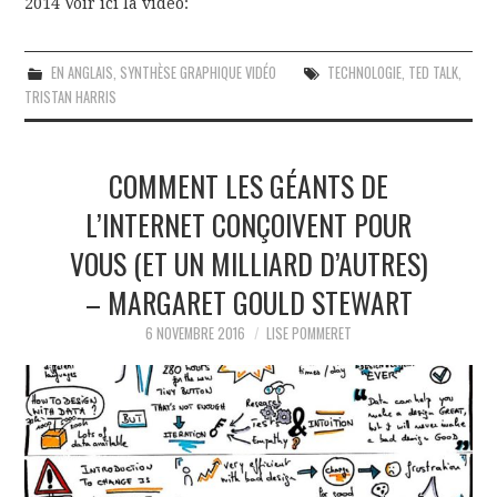
2014 Voir ici la vidéo:
EN ANGLAIS
,
SYNTHÈSE GRAPHIQUE VIDÉO
TECHNOLOGIE
,
TED TALK
,
TRISTAN HARRIS
COMMENT LES GÉANTS DE
L’INTERNET CONÇOIVENT POUR
VOUS (ET UN MILLIARD D’AUTRES)
– MARGARET GOULD STEWART
6 NOVEMBRE 2016
LISE POMMERET