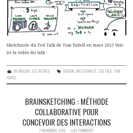
Sketchnote du Ted Talk de Tom Fadell en mars 2015 Voir
ici la vidéo du talk :
EN ANGLAIS
,
LES AUTRES
DESIGN
,
SKETECHNOTE
,
TED TALK
,
TOM
FADELL
BRAINSKETCHING : MÉTHODE
COLLABORATIVE POUR
CONCEVOIR DES INTERACTIONS
2 NOVEMBRE 2016
LISE POMMERET