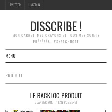
TWITTER
LINKED IN
DISSCRIBE !
MON CARNET, MES CRAYONS ET TOUS MES SUJETS
PRÉFÉRÉS… #SKETCHNOTE
MENU
ACCUEIL
PRODUIT
SCRIBING
LE BACKLOG PRODUIT
SKETCHNOTES
5 JANVIER 2017
LISE POMMERET
MODÉLISATION