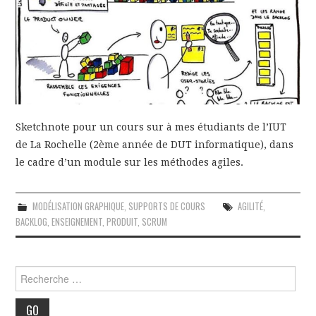
GRAPHIQUE
PÉDAGOGIE
EN ANGLAIS
CONTACT
Sketchnote pour un cours sur à mes étudiants de l’IUT
de La Rochelle (2ème année de DUT informatique), dans
le cadre d’un module sur les méthodes agiles.
MODÉLISATION GRAPHIQUE
,
SUPPORTS DE COURS
AGILITÉ
,
BACKLOG
,
ENSEIGNEMENT
,
PRODUIT
,
SCRUM
Rechercher