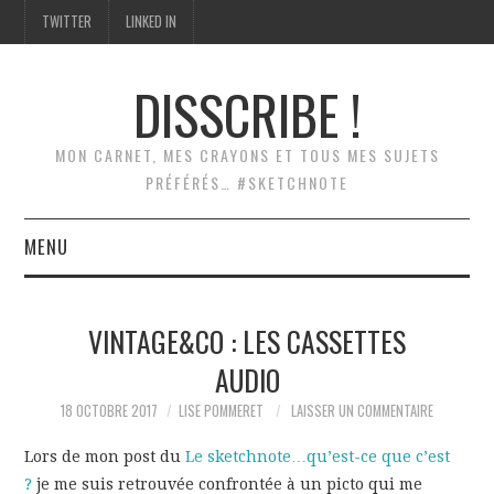
TWITTER
LINKED IN
DISSCRIBE !
MON CARNET, MES CRAYONS ET TOUS MES SUJETS
PRÉFÉRÉS… #SKETCHNOTE
MENU
ACCUEIL
VINTAGE&CO : LES CASSETTES
SCRIBING
AUDIO
SKETCHNOTES
18 OCTOBRE 2017
LISE POMMERET
LAISSER UN COMMENTAIRE
Lors de mon post du
Le sketchnote…qu’est-ce que c’est
MODÉLISATION
?
je me suis retrouvée confrontée à un picto qui me