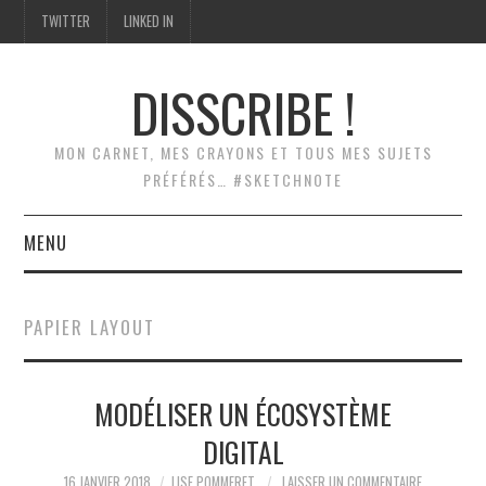
TWITTER
LINKED IN
DISSCRIBE !
MON CARNET, MES CRAYONS ET TOUS MES SUJETS
PRÉFÉRÉS… #SKETCHNOTE
MENU
ACCUEIL
PAPIER LAYOUT
SCRIBING
MODÉLISER UN ÉCOSYSTÈME
SKETCHNOTES
DIGITAL
MODÉLISATION
16 JANVIER 2018
LISE POMMERET
LAISSER UN COMMENTAIRE