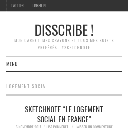
TWITTER
LINKED IN
DISSCRIBE !
MON CARNET, MES CRAYONS ET TOUS MES SUJETS
PRÉFÉRÉS… #SKETCHNOTE
MENU
ACCUEIL
LOGEMENT SOCIAL
SCRIBING
SKETCHNOTE “LE LOGEMENT
SKETCHNOTES
SOCIAL EN FRANCE”
MODÉLISATION
6 NOVEMBRE 2017
LISE POMMERET
LAISSER UN COMMENTAIRE